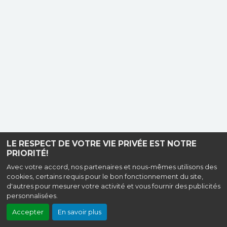
LE RESPECT DE VOTRE VIE PRIVÉE EST NOTRE
PRIORITÉ!
Avec votre accord, nos partenaires et nous-mêmes utilisons des
cookies, certains requis pour le bon fonctionnement du site,
d'autres pour mesurer votre activité et vous fournir des publicités
personnalisées.
Accepter
En savoir plus