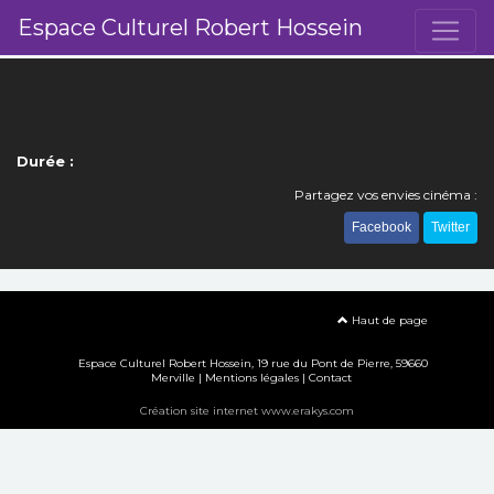
Espace Culturel Robert Hossein
Durée :
Partagez vos envies cinéma :
Facebook
Twitter
Haut de page
Espace Culturel Robert Hossein, 19 rue du Pont de Pierre, 59660
Merville |
Mentions légales
|
Contact
Création site internet www.erakys.com