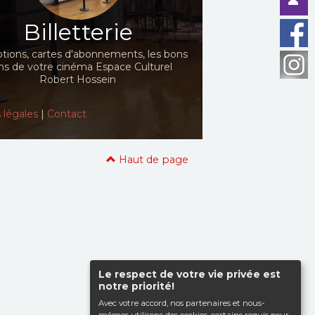
Billetterie
ions, cartes d'abonnements, les bons
ns de votre cinéma Espace Culturel
Robert Hossein
 légales
|
Contact
Haut de page
Le respect de votre vie privée est
notre priorité!
Avec votre accord, nos partenaires et nous-
mêmes utilisons des cookies, certains requis pour