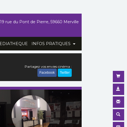
19 rue du Pont de Pierre, 59660 Merville
EDIATHEQUE
INFOS PRATIQUES
Partagez vos envies cinéma :
Facebook
Twitter