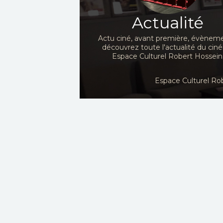
Actualité
Actu ciné, avant première, évèneme
découvrez toute l'actualité du ci
Espace Culturel Robert Hossein
Espace Culturel Rob