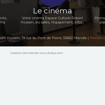
Le cinéma
nts,
Votre cinéma Espace Culturel Robert
Promot
néma
Hossein, les salles, l'équipement, infos...
pla
.
ert Hossein, 19 rue du Pont de Pierre, 59660 Merville |
Mentions
Création site internet www.erakys.com