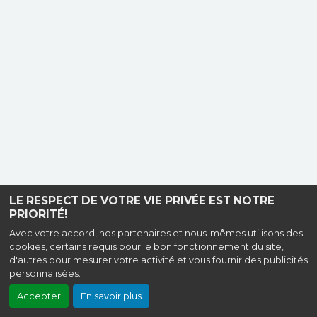
LE RESPECT DE VOTRE VIE PRIVÉE EST NOTRE
PRIORITÉ!
Avec votre accord, nos partenaires et nous-mêmes utilisons des
cookies, certains requis pour le bon fonctionnement du site,
d'autres pour mesurer votre activité et vous fournir des publicités
personnalisées.
Accepter
En savoir plus