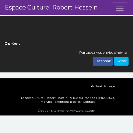
Espace Culturel Robert Hossein
Durée :
Partagez vos envies cinéma :
Facebook
Twitter
Haut de page
Espace Culturel Robert Hossein, 19 rue du Pont de Pierre, 59660
Merville |
Mentions légales
|
Contact
Création site internet www.erakys.com